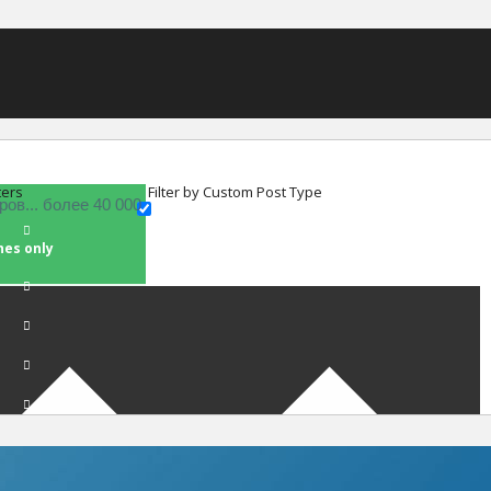
ters
Filter by Custom Post Type
hes only