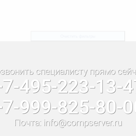
Очистить фильтры
звонить специалисту прямо сейч
+7-495-223-13-4
+7-999-825-80-0
Почта: info@compserver.ru