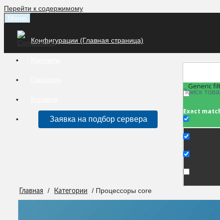
Перейти к содержимому
Меню
Конфигурации (Главная страница)
Контакты
Гарантия
Generic fil
Корзина
Exact matc
Заявка на подбор сервера
/
/ Процессоры core
Главная
Категории