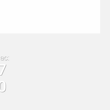
ас:
7
0