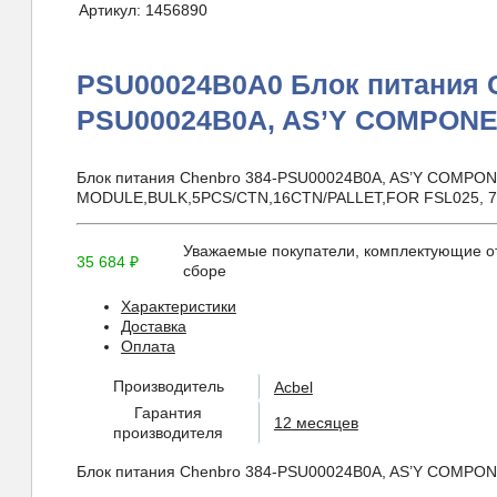
Артикул:
1456890
PSU00024B0A0 Блок питания C
PSU00024B0A, AS’Y COMPONE
Блок питания Chenbro 384-PSU00024B0A, AS’Y COMPO
MODULE,BULK,5PCS/CTN,16CTN/PALLET,FOR FSL025, 
Уважаемые покупатели, комплектующие от
35 684
₽
сборе
Характеристики
Доставка
Оплата
Производитель
Acbel
Гарантия
12 месяцев
производителя
Блок питания Chenbro 384-PSU00024B0A, AS’Y COMP