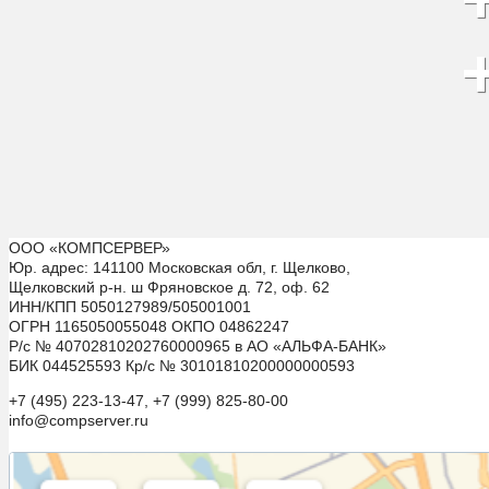
ООО «КОМПСЕРВЕР»
Юр. адрес: 141100 Московская обл, г. Щелково,
Щелковский р-н. ш Фряновское д. 72, оф. 62
ИНН/КПП 5050127989/505001001
ОГРН 1165050055048 ОКПО 04862247
Р/с № 40702810202760000965 в АО «АЛЬФА-БАНК»
БИК 044525593 Кр/с № 30101810200000000593
+7 (495) 223-13-47, +7 (999) 825-80-00
info@compserver.ru