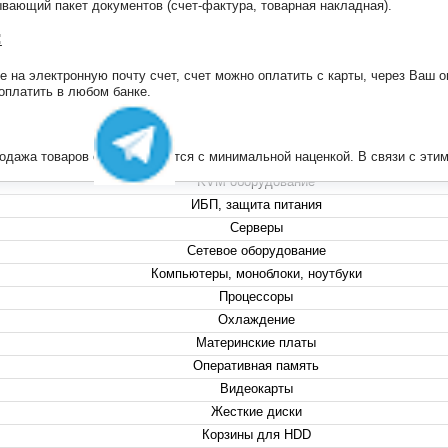
ающий пакет документов (счет-фактура, товарная накладная).
:
на электронную почту счет, счет можно оплатить с карты, через Ваш он
+7 (495) 223-13-47
 оплатить в любом банке.
+7 (999) 825-80-00
info@compserver.ru
продажа товаров осуществляется с минимальной наценкой. В связи с э
KVM оборудование
ИБП, защита питания
Серверы
Сетевое оборудование
Компьютеры, моноблоки, ноутбуки
Процессоры
Охлаждение
Материнские платы
Оперативная память
Видеокарты
Жесткие диски
Корзины для HDD