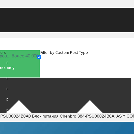
ters
Filter by Custom Post Type
hes only
4-PSU00024B0A0 Блок питания Chenbro 384-PSU00024B0A, AS’Y 