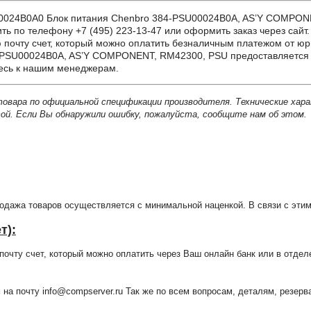
24B0A0 Блок питания Chenbro 384-PSU00024B0A, AS’Y COMPONENT
ть по телефону +7 (495) 223-13-47 или оформить заказ через сайт.
почту счет, который можно оплатить безналичным платежом от юр
-PSU00024B0A, AS’Y COMPONENT, RM42300, PSU предоставляется о
тесь к нашим менеджерам.
товара по официальной спецификации производителя. Технические хар
й. Если Вы обнаружили ошибку, пожалуйста, сообщите нам об этом.
продажа товаров осуществляется с минимальной наценкой. В связи с э
т):
очту счет, который можно оплатить через Ваш онлайн банк или в отдел
 на почту info@compserver.ru Так же по всем вопросам, деталям, резе