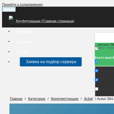
Перейти к содержимому
Меню
Конфигурации (Главная страница)
Контакты
Гарантия
Generic fil
Корзина
Exact matc
Заявка на подбор сервера
/
/
/
/ Acbel 38
Главная
Категории
Комплектующие
Acbel