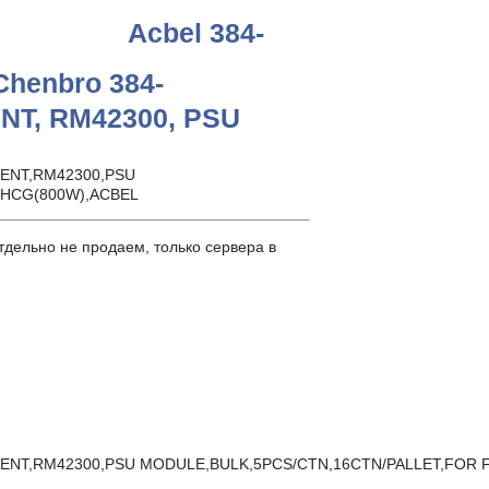
Acbel 384-
henbro 384-
NT, RM42300, PSU
NENT,RM42300,PSU
7HCG(800W),ACBEL
дельно не продаем, только сервера в
ONENT,RM42300,PSU MODULE,BULK,5PCS/CTN,16CTN/PALLET,FOR 