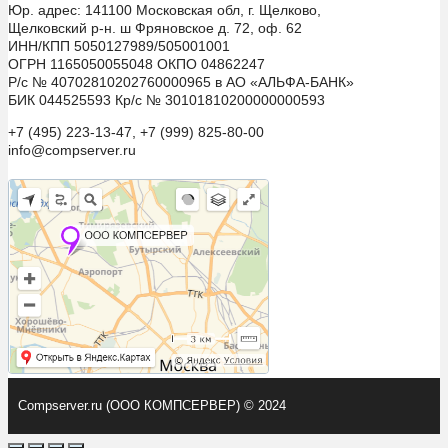
Юр. адрес: 141100 Московская обл, г. Щелково,
Щелковский р-н. ш Фряновское д. 72, оф. 62
ИНН/КПП 5050127989/505001001
ОГРН 1165050055048 ОКПО 04862247
Р/с № 40702810202760000965 в АО «АЛЬФА-БАНК»
БИК 044525593 Кр/с № 30101810200000000593
+7 (495) 223-13-47, +7 (999) 825-80-00
info@compserver.ru
Compserver.ru (ООО КОМПСЕРВЕР) © 2024