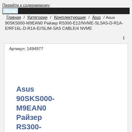
Перейти к содержимому
Меню
/
/
/
/ Asus
Главная
Категории
Комплектующие
Asus
90SKS000-M9EAN0 Райзер RS300-E12/NVME-SLSAS-D-R1A-
E/RF16L-D-R1A-E//SLIM-SAS CABLE/4 NVME
1
Артикул:
1494977
Asus
90SKS000-
M9EAN0
Райзер
RS300-