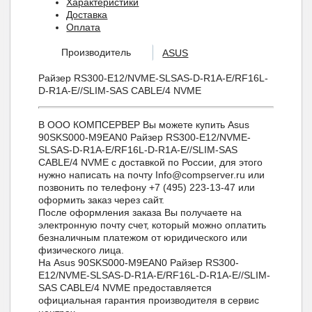
Характеристики
Доставка
Оплата
Производитель
ASUS
Райзер RS300-E12/NVME-SLSAS-D-R1A-E/RF16L-
D-R1A-E//SLIM-SAS CABLE/4 NVME
В ООО КОМПСЕРВЕР Вы можете купить Asus
90SKS000-M9EAN0 Райзер RS300-E12/NVME-
SLSAS-D-R1A-E/RF16L-D-R1A-E//SLIM-SAS
CABLE/4 NVME с доставкой по России, для этого
нужно написать на почту Info@compserver.ru или
позвонить по телефону +7 (495) 223-13-47 или
оформить заказ через сайт.
После оформления заказа Вы получаете на
электронную почту счет, который можно оплатить
безналичным платежом от юридического или
физического лица.
На Asus 90SKS000-M9EAN0 Райзер RS300-
E12/NVME-SLSAS-D-R1A-E/RF16L-D-R1A-E//SLIM-
SAS CABLE/4 NVME предоставляется
официальная гарантия производителя в сервис