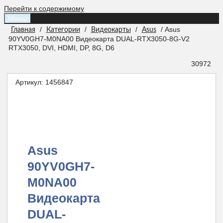
Перейти к содержимому
Меню
/
/
/
/ Asus
Главная
Категории
Видеокарты
Asus
90YV0GH7-M0NA00 Видеокарта DUAL-RTX3050-8G-V2
RTX3050, DVI, HDMI, DP, 8G, D6
30972
Артикул:
1456847
Asus
90YV0GH7-
M0NA00
Видеокарта
DUAL-