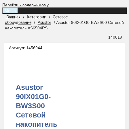
Перейти к содержимому
Меню
/
/
Главная
Категории
Сетевое
/
/ Asustor 90IX01G0-BW3S00 Сетевой
оборудование
Asustor
накопитель AS6504RS
140819
Артикул:
1456944
Asustor
90IX01G0-
BW3S00
Сетевой
накопитель