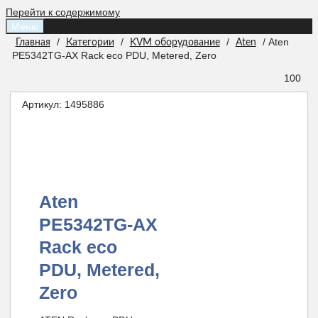
Перейти к содержимому
Меню
/
/
/
/ Aten
Главная
Категории
KVM оборудование
Aten
PE5342TG-AX Rack eco PDU, Metered, Zero
100
Артикул:
1495886
Aten
PE5342TG-AX
Rack eco
PDU, Metered,
Zero