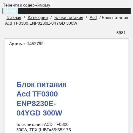
Перейти к содержимому
Меню
/
/
/
/ Блок питания
Главная
Категории
Блоки питания
Acd
Acd TF0300 ENP8230E-04YGD 300W
3981
Артикул:
1452799
Блок питания
Acd TF0300
ENP8230E-
04YGD 300W
Блок питания ACD TF0300
300W, TFX (ШВГ=85*65*175