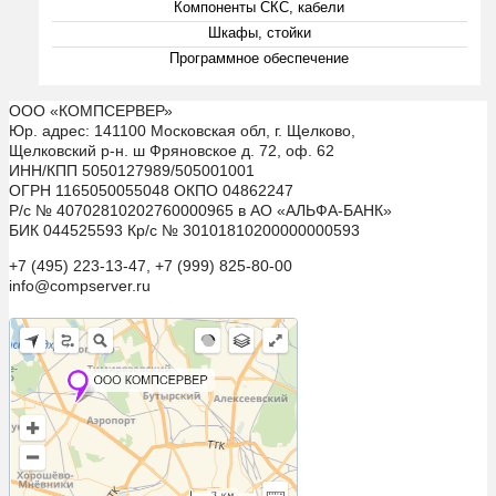
Компоненты СКС, кабели
Шкафы, стойки
Программное обеспечение
ООО «КОМПСЕРВЕР»
Юр. адрес: 141100 Московская обл, г. Щелково,
Щелковский р-н. ш Фряновское д. 72, оф. 62
ИНН/КПП 5050127989/505001001
ОГРН 1165050055048 ОКПО 04862247
Р/с № 40702810202760000965 в АО «АЛЬФА-БАНК»
БИК 044525593 Кр/с № 30101810200000000593
+7 (495) 223-13-47, +7 (999) 825-80-00
info@compserver.ru