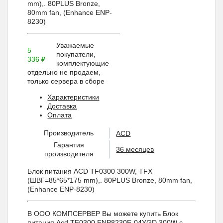
mm),. 80PLUS Bronze,
80mm fan, (Enhance ENP-
8230)
Уважаемые
5
покупатели,
336
₽
комплектующие
отдельно не продаем,
только сервера в сборе
Характеристики
Доставка
Оплата
Производитель
ACD
Гарантия
36 месяцев
производителя
Блок питания ACD TF0300 300W, TFX
(ШВГ=85*65*175 mm),. 80PLUS Bronze, 80mm fan,
(Enhance ENP-8230)
В ООО КОМПСЕРВЕР Вы можете купить Блок
питания Acd TF0300 ENP8230E-04YGD 300W с