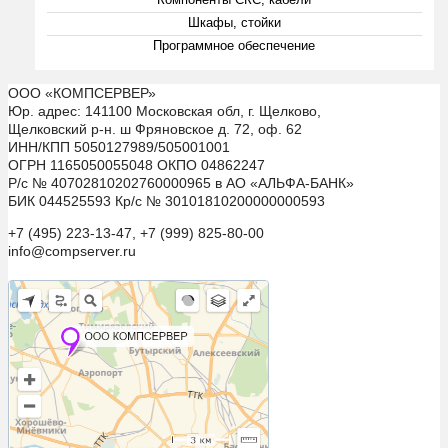
Шкафы, стойки
Программное обеспечение
ООО «КОМПСЕРВЕР»
Юр. адрес: 141100 Московская обл, г. Щелково,
Щелковский р-н. ш Фряновское д. 72, оф. 62
ИНН/КПП 5050127989/505001001
ОГРН 1165050055048 ОКПО 04862247
Р/с № 40702810202760000965 в АО «АЛЬФА-БАНК»
БИК 044525593 Кр/с № 30101810200000000593
+7 (495) 223-13-47, +7 (999) 825-80-00
info@compserver.ru