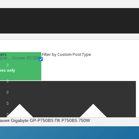
ters
Filter by Custom Post Type
hes only
тания Gigabyte GP-P750BS ПК P750BS 750W