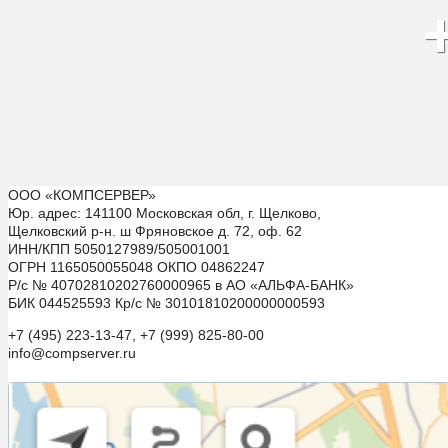
ООО «КОМПСЕРВЕР»
Юр. адрес: 141100 Московская обл, г. Щелково,
Щелковский р-н. ш Фряновское д. 72, оф. 62
ИНН/КПП 5050127989/505001001
ОГРН 1165050055048 ОКПО 04862247
Р/с № 40702810202760000965 в АО «АЛЬФА-БАНК»
БИК 044525593 Кр/с № 30101810200000000593
+7 (495) 223-13-47, +7 (999) 825-80-00
info@compserver.ru