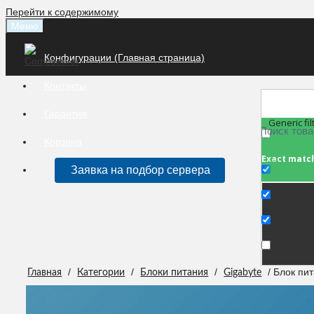
Перейти к содержимому
Меню
Конфигурации (Главная страница)
Контакты
Гарантия
Generic fil
Корзина
Exact matc
Заявка на подбор сервера
/
/
/
/ Блок пи
Главная
Категории
Блоки питания
Gigabyte