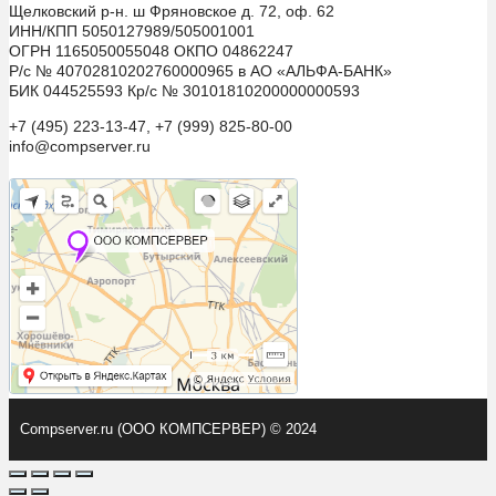
Щелковский р-н. ш Фряновское д. 72, оф. 62
ИНН/КПП 5050127989/505001001
ОГРН 1165050055048 ОКПО 04862247
Р/с № 40702810202760000965 в АО «АЛЬФА-БАНК»
БИК 044525593 Кр/с № 30101810200000000593
+7 (495) 223-13-47, +7 (999) 825-80-00
info@compserver.ru
Compserver.ru (ООО КОМПСЕРВЕР) © 2024