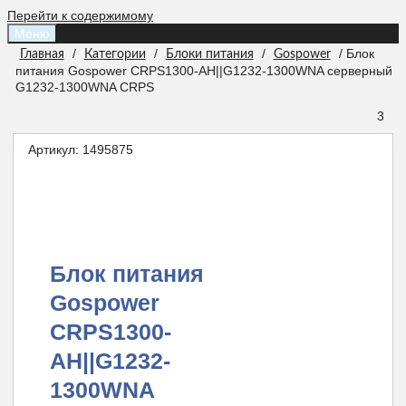
Перейти к содержимому
Меню
/
/
/
/ Блок
Главная
Категории
Блоки питания
Gospower
питания Gospower CRPS1300-AH||G1232-1300WNA серверный
G1232-1300WNA CRPS
3
Артикул:
1495875
Блок питания
Gospower
CRPS1300-
AH||G1232-
1300WNA