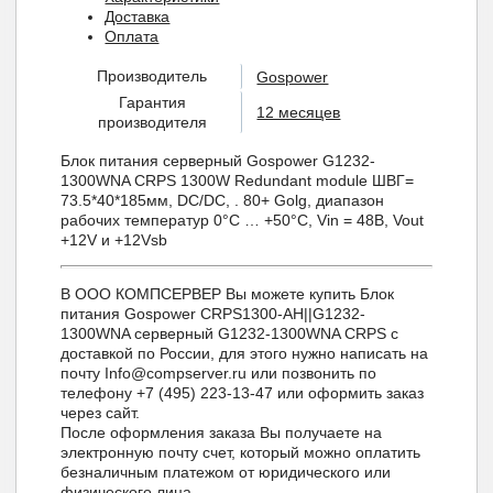
Доставка
Оплата
Производитель
Gospower
Гарантия
12 месяцев
производителя
Блок питания серверный Gospower G1232-
1300WNA CRPS 1300W Redundant module ШВГ=
73.5*40*185мм, DC/DC, . 80+ Golg, диапазон
рабочих температур 0°C … +50°C, Vin = 48В, Vout
+12V и +12Vsb
В ООО КОМПСЕРВЕР Вы можете купить Блок
питания Gospower CRPS1300-AH||G1232-
1300WNA серверный G1232-1300WNA CRPS с
доставкой по России, для этого нужно написать на
почту Info@compserver.ru или позвонить по
телефону +7 (495) 223-13-47 или оформить заказ
через сайт.
После оформления заказа Вы получаете на
электронную почту счет, который можно оплатить
безналичным платежом от юридического или
физического лица.