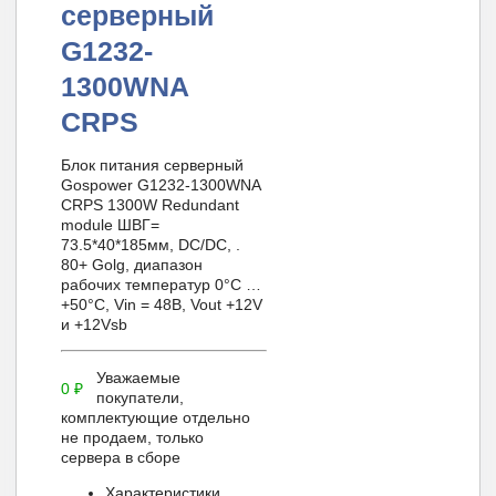
серверный
G1232-
1300WNA
CRPS
Блок питания серверный
Gospower G1232-1300WNA
CRPS 1300W Redundant
module ШВГ=
73.5*40*185мм, DC/DC, .
80+ Golg, диапазон
рабочих температур 0°C …
+50°C, Vin = 48В, Vout +12V
и +12Vsb
Уважаемые
0
₽
покупатели,
комплектующие отдельно
не продаем, только
сервера в сборе
Характеристики