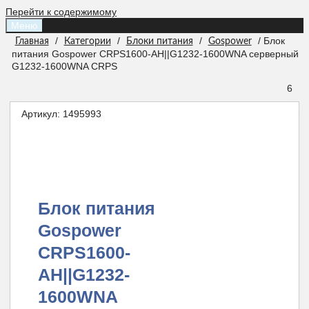
Перейти к содержимому
Меню
/
/
/
/ Блок
Главная
Категории
Блоки питания
Gospower
питания Gospower CRPS1600-AH||G1232-1600WNA серверный
G1232-1600WNA CRPS
6
Артикул:
1495993
Блок питания
Gospower
CRPS1600-
AH||G1232-
1600WNA