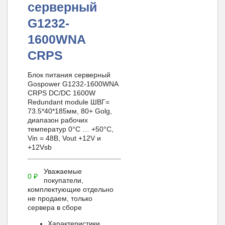
серверный
G1232-
1600WNA
CRPS
Блок питания серверный
Gospower G1232-1600WNA
CRPS DC/DC 1600W
Redundant module ШВГ=
73.5*40*185мм, 80+ Golg,
диапазон рабочих
температур 0°C … +50°C,
Vin = 48В, Vout +12V и
+12Vsb
Уважаемые
0
₽
покупатели,
комплектующие отдельно
не продаем, только
сервера в сборе
Характеристики