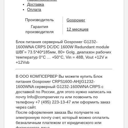
Доставка
Оплата
Производитель
Gospower
Гарантия
12 месяцев
производителя
Блок питания серверный Gospower G1232-
1600WNA CRPS DC/DC 1600W Redundant module
ШВГ= 73.5*40*185мм, 80+ Golg, диапазон рабочих
температур 0°C … +50°C, Vin = 48В, Vout +12V и
+12Vsb
В ООО КОМПСЕРВЕР Вы можете купить Блок
питания Gospower CRPS1600-AH||G1232-
1600WNA серверный G1232-1600WNA CRPS с
доставкой по России, для этого нужно написать на
почту Info@compserver.ru или позвонить по
телефону +7 (495) 223-13-47 или оформить заказ
через сайт.
После оформления заказа Вы получаете на
электронную почту счет, который можно оплатить
безналичным платежом от юридического или
физического лица.