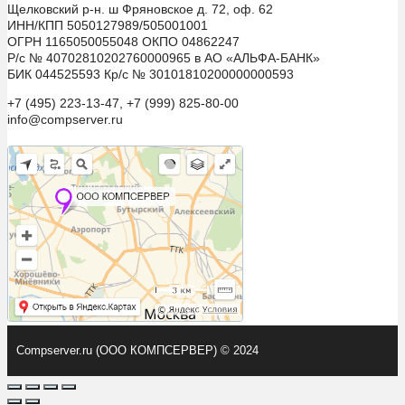
Щелковский р-н. ш Фряновское д. 72, оф. 62
ИНН/КПП 5050127989/505001001
ОГРН 1165050055048 ОКПО 04862247
Р/с № 40702810202760000965 в АО «АЛЬФА-БАНК»
БИК 044525593 Кр/с № 30101810200000000593
+7 (495) 223-13-47, +7 (999) 825-80-00
info@compserver.ru
Compserver.ru (ООО КОМПСЕРВЕР) © 2024