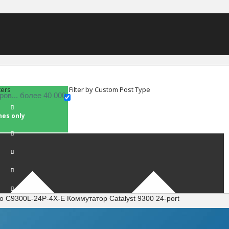
ters
Filter by Custom Post Type
hes only
co C9300L-24P-4X-E Коммутатор Catalyst 9300 24-port