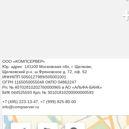
ООО «КОМПСЕРВЕР»
Юр. адрес: 141100 Московская обл, г. Щелково,
Щелковский р-н. ш Фряновское д. 72, оф. 62
ИНН/КПП 5050127989/505001001
ОГРН 1165050055048 ОКПО 04862247
Р/с № 40702810202760000965 в АО «АЛЬФА-БАНК»
БИК 044525593 Кр/с № 30101810200000000593
+7 (495) 223-13-47, +7 (999) 825-80-00
info@compserver.ru