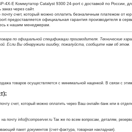
-E Коммутатор Catalyst 9300 24-port с доставкой по России, для
заказ через сайт.
почту счет, который можно оплатить безналичным платежом от юр
port предоставляется официальная гарантия производителя в серв
тесь к нашим менеджерам.
товара по официальной спецификации производителя. Технические хар
й. Если Вы обнаружили ошибку, пожалуйста, сообщите нам об этом.
продажа товаров осуществляется с минимальной наценкой. В связи с э
т):
очту счет, который можно оплатить через Ваш онлайн банк или в отдел
 на почту info@compserver.ru Так же по всем вопросам, деталям, резе
ающий пакет документов (счет-фактура, товарная накладная).