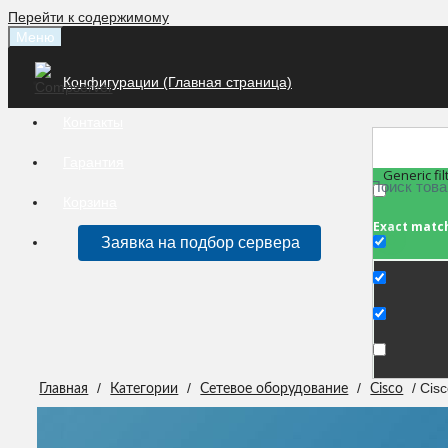
Перейти к содержимому
Меню
Конфигурации (Главная страница)
Контакты
Гарантия
Generic fil
Корзина
Exact matc
Заявка на подбор сервера
/
/
/
/ Cis
Главная
Категории
Сетевое оборудование
Cisco