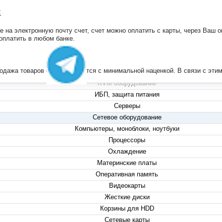
:
на электронную почту счет, счет можно оплатить с карты, через Ваш он
+7 (495) 223-13-47
 оплатить в любом банке.
+7 (999) 825-80-00
info@compserver.ru
продажа товаров осуществляется с минимальной наценкой. В связи с э
KVM оборудование
ИБП, защита питания
Серверы
Сетевое оборудование
Компьютеры, моноблоки, ноутбуки
Процессоры
Охлаждение
Материнские платы
Оперативная память
Видеокарты
Жесткие диски
Корзины для HDD
Сетевые карты