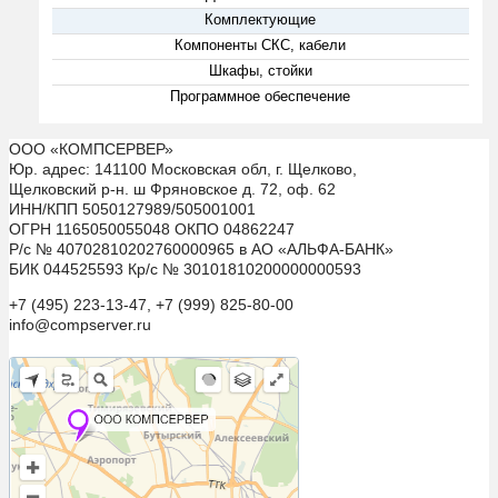
Комплектующие
Компоненты СКС, кабели
Шкафы, стойки
Программное обеспечение
ООО «КОМПСЕРВЕР»
Юр. адрес: 141100 Московская обл, г. Щелково,
Щелковский р-н. ш Фряновское д. 72, оф. 62
ИНН/КПП 5050127989/505001001
ОГРН 1165050055048 ОКПО 04862247
Р/с № 40702810202760000965 в АО «АЛЬФА-БАНК»
БИК 044525593 Кр/с № 30101810200000000593
+7 (495) 223-13-47, +7 (999) 825-80-00
info@compserver.ru