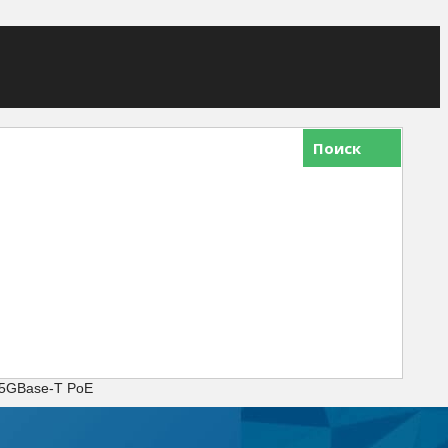
Поиск
.5GBase-T PoE