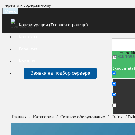
Перейти к содержимому
Меню
Конфигурации (Главная страница)
Контакты
Гарантия
Generic fil
Корзина
Exact matc
Заявка на подбор сервера
/
/
/
/ D-
Главная
Категории
Сетевое оборудование
D-link