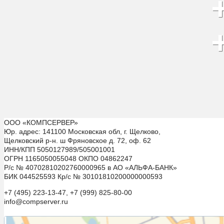
ООО «КОМПСЕРВЕР»
Юр. адрес: 141100 Московская обл, г. Щелково,
Щелковский р-н. ш Фряновское д. 72, оф. 62
ИНН/КПП 5050127989/505001001
ОГРН 1165050055048 ОКПО 04862247
Р/с № 40702810202760000965 в АО «АЛЬФА-БАНК»
БИК 044525593 Кр/с № 30101810200000000593
+7 (495) 223-13-47, +7 (999) 825-80-00
info@compserver.ru