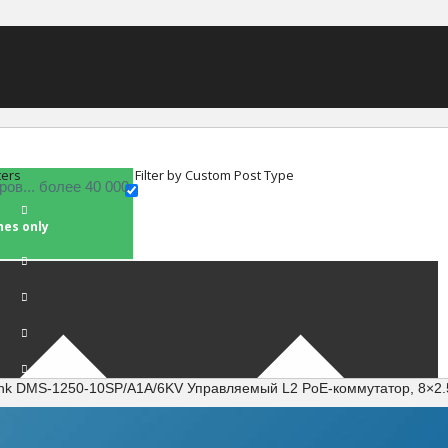
ters
Filter by Custom Post Type
hes only
link DMS-1250-10SP/A1A/6KV Управляемый L2 PoE-коммутатор, 8×2