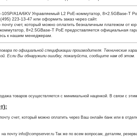
0SP/A1A/6KV Управляемый L2 PoE-коммутатор, 8×2.5GBase-T PoE с
(495) 223-13-47 или оформить заказ через сайт.
почту счет, который можно оплатить безналичным платежом от юр
коммутатор, 8×2.5GBase-T PoE предоставляется официальная гара
тесь к нашим менеджерам.
товара по официальной спецификации производителя. Технические хар
й. Если Вы обнаружили ошибку, пожалуйста, сообщите нам об этом.
продажа товаров осуществляется с минимальной наценкой. В связи с э
т):
очту счет, который можно оплатить через Ваш онлайн банк или в отдел
 на почту info@compserver.ru Так же по всем вопросам, деталям, резе