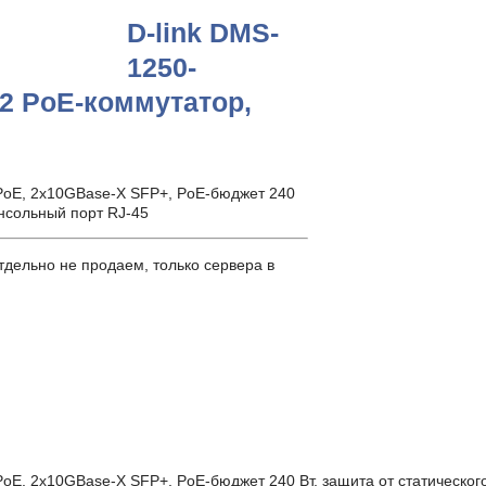
D-link DMS-
1250-
2 PoE-коммутатор,
PoE, 2x10GBase-X SFP+, PoE-бюджет 240
консольный порт RJ-45
дельно не продаем, только сервера в
E, 2x10GBase-X SFP+, PoE-бюджет 240 Вт, защита от статического 