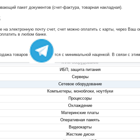
ающий пакет документов (счет-фактура, товарная накладная).
:
на электронную почту счет, счет можно оплатить с карты, через Ваш он
+7 (495) 223-13-47
 оплатить в любом банке.
+7 (999) 825-80-00
info@compserver.ru
продажа товаров осуществляется с минимальной наценкой. В связи с э
KVM оборудование
ИБП, защита питания
Серверы
Сетевое оборудование
Компьютеры, моноблоки, ноутбуки
Процессоры
Охлаждение
Материнские платы
Оперативная память
Видеокарты
Жесткие диски