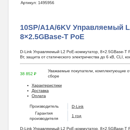
Артикул:
1495956
10SP/A1A/6KV Управляемый L
8×2.5GBase-T PoE
D-Link Управляемый L2 PoE-коммутатор, 8×2.5GBase-T 
Вт, защита от статического электричества до 6 кВ, CLI, 
Уважаемые покупатели, комплектующие от
38 852
₽
сборе
Характеристики
Доставка
Оплата
Производитель
D-Link
Гарантия
1 год
производителя
D-Link Управляемый L2 PoE-коммутатор, 8×2.5GBase-T Po