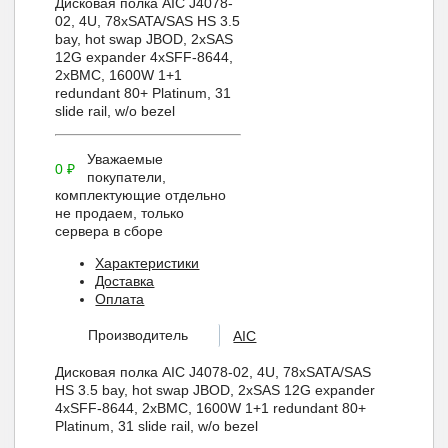
Дисковая полка AIC J4078-
02, 4U, 78xSATA/SAS HS 3.5
bay, hot swap JBOD, 2xSAS
12G expander 4xSFF-8644,
2xBMC, 1600W 1+1
redundant 80+ Platinum, 31
slide rail, w/o bezel
Уважаемые
0
₽
покупатели,
комплектующие отдельно
не продаем, только
сервера в сборе
Характеристики
Доставка
Оплата
Производитель
AIC
Дисковая полка AIC J4078-02, 4U, 78xSATA/SAS
HS 3.5 bay, hot swap JBOD, 2xSAS 12G expander
4xSFF-8644, 2xBMC, 1600W 1+1 redundant 80+
Platinum, 31 slide rail, w/o bezel