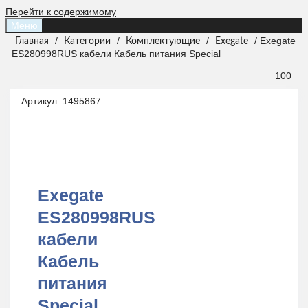
Перейти к содержимому
Меню
/
/
/
/ Exegate
Главная
Категории
Комплектующие
Exegate
ES280998RUS кабели Кабель питания Special
100
Артикул:
1495867
Exegate
ES280998RUS
кабели
Кабель
питания
Special