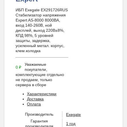
ИБП Exegate EX291726RUS
Стабилизатор напряжения
Expert AS-8000 8000ВА,
вход 140-260В, ной
дисплей, выход 220В±8%,
КПД 98%, 5 уровней
защиты, задержка,
усиленный метал. корпус,
клем.колодка
Уважаемые
0
₽
покупатели,
комплектующие отдельно
не продаем, только
сервера в сборе
Характеристики
Доставка
Оплата
Производитель
Exegate
Гарантия
1 год
производителя