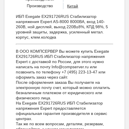
Производство
Китай
ИБП Exegate EX291726RUS Стабилизатор
напряжения Expert AS-8000 8000ВА, вход 140-
260В, ной дисплей, выход 220В±8%, КПД 98%, 5
уровней защиты, задержка, усиленный метал.
корпус, клем.колодка
В ООО КОМПСЕРВЕР Вы можете купить Exegate
EX291726RUS ИБП Стабилизатор напряжения
Expert с доставкой по России, для этого нужно
написать на почту Info@compserver.ru или
позвонить по телефону +7 (495) 223-13-47 или
оформить заказ через сайт.
После оформления заказа Вы получаете на
электронную почту счет, который можно оплатить
безналичным платежом от юридического или
физического лица.
На Exegate EX291726RUS ИБП Стабилизатор
напряжения Expert предоставляется
официальная гарантия производителя в сервис
центрах.
Так же по всем вопросам, деталям, резервам,
обращайтесь к нашим менеджерам.