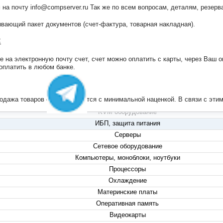
 на почту info@compserver.ru Так же по всем вопросам, деталям, резе
ающий пакет документов (счет-фактура, товарная накладная).
:
на электронную почту счет, счет можно оплатить с карты, через Ваш он
+7 (495) 223-13-47
 оплатить в любом банке.
+7 (999) 825-80-00
info@compserver.ru
продажа товаров осуществляется с минимальной наценкой. В связи с э
KVM оборудование
ИБП, защита питания
Серверы
Сетевое оборудование
Компьютеры, моноблоки, ноутбуки
Процессоры
Охлаждение
Материнские платы
Оперативная память
Видеокарты