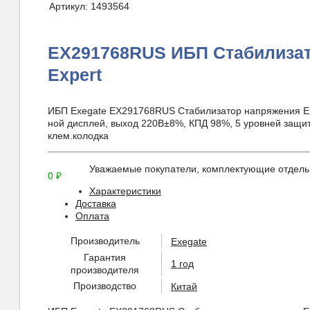
Артикул:
1493564
EX291768RUS ИБП Стабилиза
Expert
ИБП Exegate EX291768RUS Стабилизатор напряжения Exp
ной дисплей, выход 220В±8%, КПД 98%, 5 уровней защит
клем.колодка
Уважаемые покупатели, комплектующие отдельн
0
₽
Характеристики
Доставка
Оплата
Производитель
Exegate
Гарантия
1 год
производителя
Производство
Китай