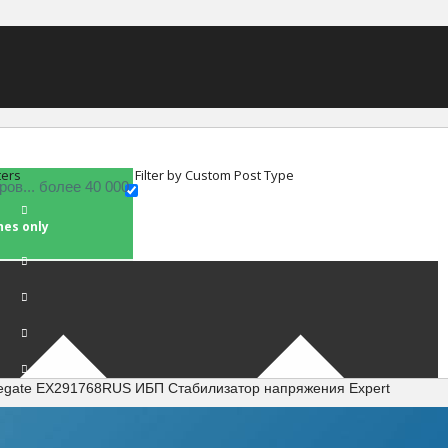
ters
Filter by Custom Post Type
hes only
egate EX291768RUS ИБП Стабилизатор напряжения Expert