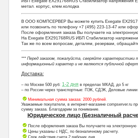
ИБП Exegate EX291768RUS Стабилизатор напряжения Exp
метал. корпус, клем.колодка
В ООО КОМПСЕРВЕР Вы можете купить Exegate EX291768R
или позвонить по телефону +7 (495) 223-13-47 или оформ
После оформления заказа Вы получаете на электронную 
На Exegate EX291768RUS ИБП Стабилизатор напряжения 
Так же по всем вопросам, деталям, резервам, обращай
*** Перед заказом, пожалуйста, сверяйте характеристики 
информационный характер и не являются публичной оферто
Доставка:
1-2 дня
– по Москве 500 руб:
в пределах МКАД, до 5 кг
– по России через транспортные: ПЭК, СДЭК, Деловые линии
Минимальная сумма заказа: 2000 рублей.
Уважаемые покупатели, в интернет-магазине compserver.ru 
сумму заказа. Благодарим за понимание.
Юридическое лицо (Безналичный расче
После оформления заказа Вы получаете на электронную п
Цены указаны с НДС, по безналичному расчету.
Срок действия счета 2 рабочих дня.