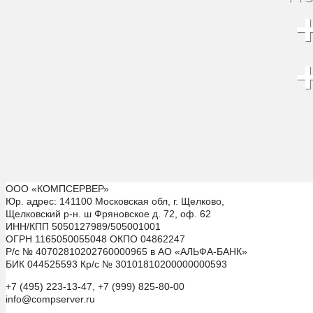
ООО «КОМПСЕРВЕР»
Юр. адрес: 141100 Московская обл, г. Щелково,
Щелковский р-н. ш Фряновское д. 72, оф. 62
ИНН/КПП 5050127989/505001001
ОГРН 1165050055048 ОКПО 04862247
Р/с № 40702810202760000965 в АО «АЛЬФА-БАНК»
БИК 044525593 Кр/с № 30101810200000000593
+7 (495) 223-13-47, +7 (999) 825-80-00
info@compserver.ru