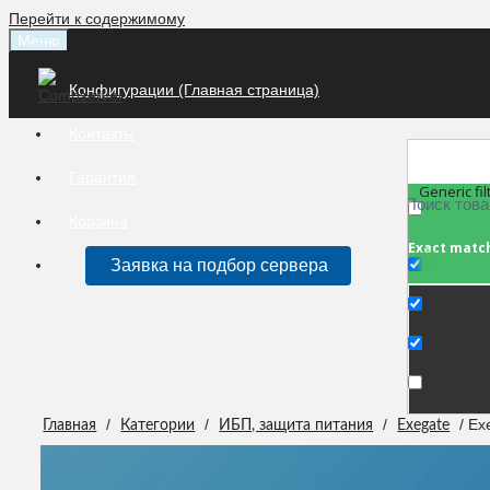
Перейти к содержимому
Меню
Конфигурации (Главная страница)
Контакты
Гарантия
Generic fil
Корзина
Exact matc
Заявка на подбор сервера
/
/
/
/ Ex
Главная
Категории
ИБП, защита питания
Exegate