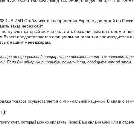
ert AS-15000 15000ВА, вход 140-260В, ной дисплей, выход 220В±
US ИБП Стабилизатор напряжения Expert с доставкой по России, 
ить заказ через сайт.
почту счет, который можно оплатить безналичным платежом от юр
Expert предоставляется официальная гарантия производителя в 
тесь к нашим менеджерам.
товара по официальной спецификации производителя. Технические хар
й. Если Вы обнаружили ошибку, пожалуйста, сообщите нам об этом.
продажа товаров осуществляется с минимальной наценкой. В связи с э
т):
очту счет, который можно оплатить через Ваш онлайн банк или в отдел