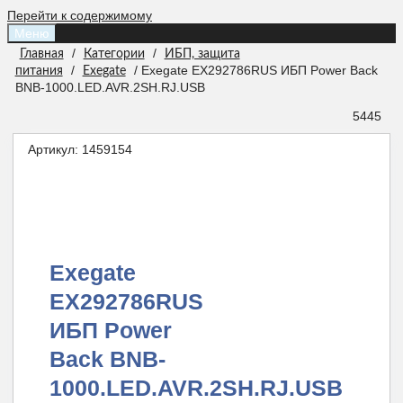
Перейти к содержимому
Меню
/
/
Главная
Категории
ИБП, защита
/
/ Exegate EX292786RUS ИБП Power Back
питания
Exegate
BNB-1000.LED.AVR.2SH.RJ.USB
5445
Артикул:
1459154
Exegate
EX292786RUS
ИБП Power
Back BNB-
1000.LED.AVR.2SH.RJ.USB