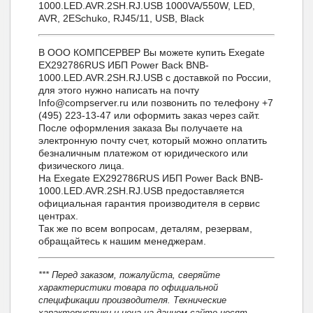
1000.LED.AVR.2SH.RJ.USB 1000VA/550W, LED,
AVR, 2ЕSchuko, RJ45/11, USB, Black
В ООО КОМПСЕРВЕР Вы можете купить Exegate
EX292786RUS ИБП Power Back BNB-
1000.LED.AVR.2SH.RJ.USB с доставкой по России,
для этого нужно написать на почту
Info@compserver.ru или позвонить по телефону +7
(495) 223-13-47 или оформить заказ через сайт.
После оформления заказа Вы получаете на
электронную почту счет, который можно оплатить
безналичным платежом от юридического или
физического лица.
На Exegate EX292786RUS ИБП Power Back BNB-
1000.LED.AVR.2SH.RJ.USB предоставляется
официальная гарантия производителя в сервис
центрах.
Так же по всем вопросам, деталям, резервам,
обращайтесь к нашим менеджерам.
*** Перед заказом, пожалуйста, сверяйте
характеристики товара по официальной
спецификации производителя. Технические
характеристики и цена на данном сайте носят