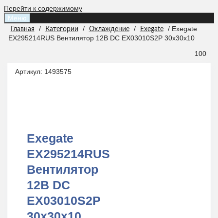
Перейти к содержимому
Меню
/
/
/
/ Exegate
Главная
Категории
Охлаждение
Exegate
EX295214RUS Вентилятор 12B DC EX03010S2P 30x30x10
100
Артикул:
1493575
Exegate
EX295214RUS
Вентилятор
12B DC
EX03010S2P
30x30x10