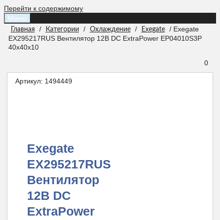
Перейти к содержимому
Меню
/
/
/
/ Exegate
Главная
Категории
Охлаждение
Exegate
EX295217RUS Вентилятор 12В DC ExtraPower EP04010S3P
40x40x10
0
Артикул:
1494449
Exegate
EX295217RUS
Вентилятор
12В DC
ExtraPower