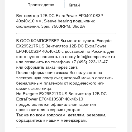
Производство
Китай
Вентилятор 12В DC ExtraPower EP04010S3P
40x40x10 мм, Sleeve bearing подшипник
скольжения, 3pin, 7500RPM, 36dBA
В ООО КОМПСЕРВЕР Вы можете купить Exegate
EX295217RUS Вентилятор 12В DC ExtraPower
EP04010S3P 40x40x10 с доставкой по России, для
этого нужно написать на почту Info@compserver.ru
или позвонить по телефону +7 (495) 223-13-47
или оформить заказ через сайт.
После оформления заказа Вы получаете на
электронную почту счет, который можно оплатить
безналичным платежом от юридического или
физического лица.
На Exegate EX295217RUS Вентилятор 12В DC
ExtraPower EP04010S3P 40x40x10
предоставляется официальная гарантия
производителя в сервис центрах.
Так же по всем вопросам, деталям, резервам,
обращайтесь к нашим менеджерам.