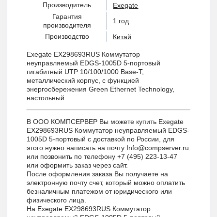
Производитель
Exegate
Гарантия
1 год
производителя
Производство
Китай
Exegate EX298693RUS Коммутатор
неуправляемый EDGS-1005D 5-портовый
гигабитный UTP 10/100/1000 Base-T,
металлический корпус, с функцией
энергосбережения Green Ethernet Technology,
настольный
В ООО КОМПСЕРВЕР Вы можете купить Exegate
EX298693RUS Коммутатор неуправляемый EDGS-
1005D 5-портовый с доставкой по России, для
этого нужно написать на почту Info@compserver.ru
или позвонить по телефону +7 (495) 223-13-47
или оформить заказ через сайт.
После оформления заказа Вы получаете на
электронную почту счет, который можно оплатить
безналичным платежом от юридического или
физического лица.
На Exegate EX298693RUS Коммутатор