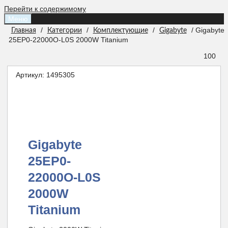
Перейти к содержимому
Меню
/
/
/
/ Gigabyte
Главная
Категории
Комплектующие
Gigabyte
25EP0-22000O-L0S 2000W Titanium
100
Артикул:
1495305
Gigabyte
25EP0-
22000O-L0S
2000W
Titanium