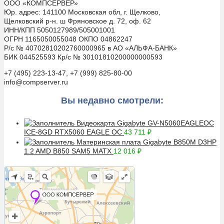
ООО «КОМПСЕРВЕР»
Юр. адрес: 141100 Московская обл, г. Щелково,
Щелковский р-н. ш Фряновское д. 72, оф. 62
ИНН/КПП 5050127989/505001001
ОГРН 1165050055048 ОКПО 04862247
Р/с № 40702810202760000965 в АО «АЛЬФА-БАНК»
БИК 044525593 Кр/с № 30101810200000000593
+7 (495) 223-13-47, +7 (999) 825-80-00
info@compserver.ru
Вы недавно смотрели:
Видеокарта Gigabyte GV-N5060EAGLEOC
ICE-8GD RTX5060 EAGLE OC
43 711
₽
Материнская плата Gigabyte B850M D3HP
1.2 AMD B850 SAM5 MATX
12 016
₽