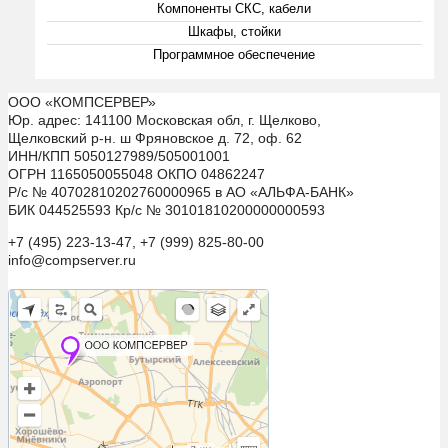
Компоненты СКС, кабели
Шкафы, стойки
Программное обеспечение
ООО «КОМПСЕРВЕР»
Юр. адрес: 141100 Московская обл, г. Щелково,
Щелковский р-н. ш Фряновское д. 72, оф. 62
ИНН/КПП 5050127989/505001001
ОГРН 1165050055048 ОКПО 04862247
Р/с № 40702810202760000965 в АО «АЛЬФА-БАНК»
БИК 044525593 Кр/с № 30101810200000000593
+7 (495) 223-13-47, +7 (999) 825-80-00
info@compserver.ru