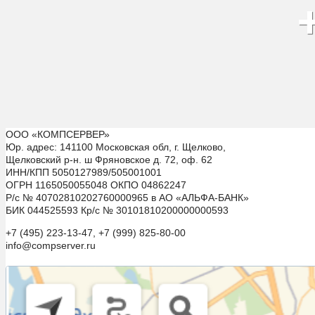
ООО «КОМПСЕРВЕР»
Юр. адрес: 141100 Московская обл, г. Щелково,
Щелковский р-н. ш Фряновское д. 72, оф. 62
ИНН/КПП 5050127989/505001001
ОГРН 1165050055048 ОКПО 04862247
Р/с № 40702810202760000965 в АО «АЛЬФА-БАНК»
БИК 044525593 Кр/с № 30101810200000000593
+7 (495) 223-13-47, +7 (999) 825-80-00
info@compserver.ru