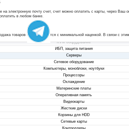
:
на электронную почту счет, счет можно оплатить с карты, через Ваш он
+7 (495) 223-13-47
 оплатить в любом банке.
+7 (999) 825-80-00
info@compserver.ru
продажа товаров осуществляется с минимальной наценкой. В связи с э
KVM оборудование
ИБП, защита питания
Серверы
Сетевое оборудование
Компьютеры, моноблоки, ноутбуки
Процессоры
Охлаждение
Материнские платы
Оперативная память
Видеокарты
Жесткие диски
Корзины для HDD
Сетевые карты
Контроллеры