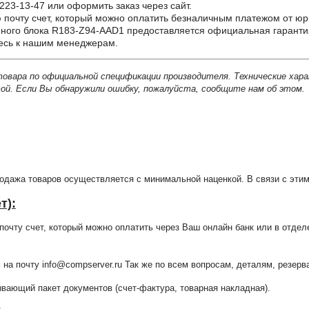
223-13-47 или оформить заказ через сайт.
почту счет, который можно оплатить безналичным платежом от юр
го блока R183-Z94-AAD1 предоставляется официальная гарантия 
тесь к нашим менеджерам.
товара по официальной спецификации производителя. Технические хар
й. Если Вы обнаружили ошибку, пожалуйста, сообщите нам об этом.
продажа товаров осуществляется с минимальной наценкой. В связи с э
т):
очту счет, который можно оплатить через Ваш онлайн банк или в отдел
 на почту info@compserver.ru Так же по всем вопросам, деталям, резе
ающий пакет документов (счет-фактура, товарная накладная).