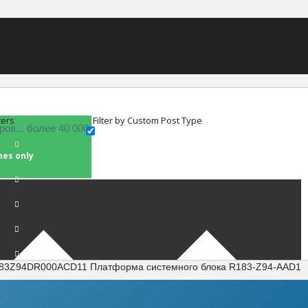
ters
Filter by Custom Post Type
hes only
183Z94DR000ACD11 Платформа системного блока R183-Z94-AAD1