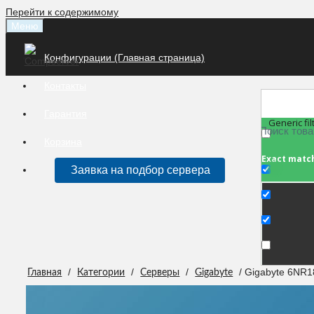
Перейти к содержимому
Меню
Конфигурации (Главная страница)
Контакты
Гарантия
Generic fil
Корзина
Exact matc
Заявка на подбор сервера
/
/
/
/ Gigabyte 6NR
Главная
Категории
Серверы
Gigabyte