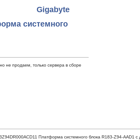
Gigabyte
орма системного
о не продаем, только сервера в сборе
94DR000ACD11 Платформа системного блока R183-Z94-AAD1 с дост