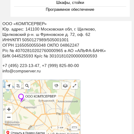
Шкафы, стойки
Программное обеспечение
ООО «КОМПСЕРВЕР»
Юр. адрес: 141100 Московская обл, г. Щелково,
Щелковский р-н. ш Фряновское д. 72, оф. 62
ИНН/КПП 5050127989/505001001
ОГРН 1165050055048 ОКПО 04862247
Р/с № 40702810202760000965 в АО «АЛЬФА-БАНК»
БИК 044525593 Кр/с № 30101810200000000593
+7 (495) 223-13-47, +7 (999) 825-80-00
info@compserver.ru