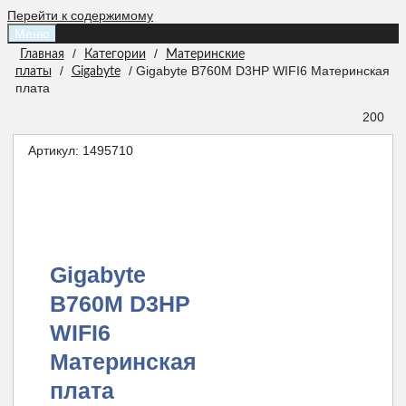
Перейти к содержимому
Меню
/
/
Главная
Категории
Материнские
/
/ Gigabyte B760M D3HP WIFI6 Материнская
платы
Gigabyte
плата
200
Артикул:
1495710
Gigabyte
B760M D3HP
WIFI6
Материнская
плата