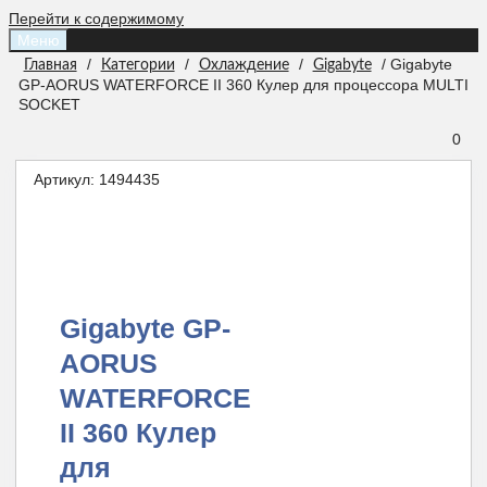
Перейти к содержимому
Меню
/
/
/
/ Gigabyte
Главная
Категории
Охлаждение
Gigabyte
GP-AORUS WATERFORCE II 360 Кулер для процессора MULTI
SOCKET
0
Артикул:
1494435
Gigabyte GP-
AORUS
WATERFORCE
II 360 Кулер
для