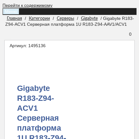
Перейти к содержимому
Меню
/
/
/
/ Gigabyte R183-
Главная
Категории
Серверы
Gigabyte
Z94-ACV1 Серверная платформа 1U R183-Z94-AAV1/ACV1
0
Артикул:
1495136
Gigabyte
R183-Z94-
ACV1
Серверная
платформа
1U R183-Z94-