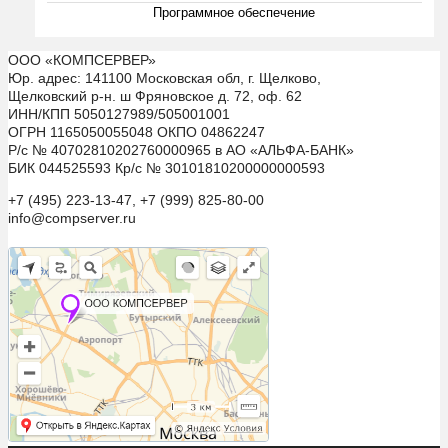
Программное обеспечение
ООО «КОМПСЕРВЕР»
Юр. адрес: 141100 Московская обл, г. Щелково,
Щелковский р-н. ш Фряновское д. 72, оф. 62
ИНН/КПП 5050127989/505001001
ОГРН 1165050055048 ОКПО 04862247
Р/с № 40702810202760000965 в АО «АЛЬФА-БАНК»
БИК 044525593 Кр/с № 30101810200000000593
+7 (495) 223-13-47, +7 (999) 825-80-00
info@compserver.ru