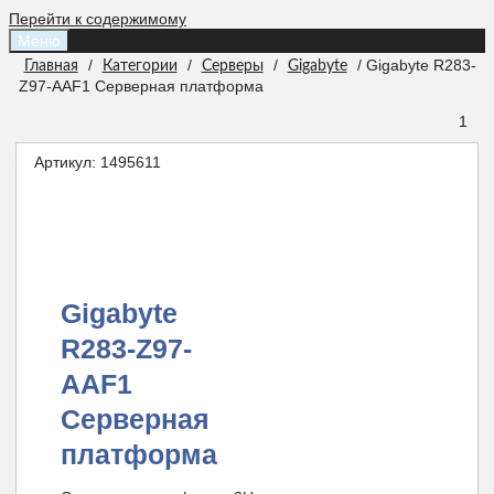
Перейти к содержимому
Меню
/
/
/
/ Gigabyte R283-
Главная
Категории
Серверы
Gigabyte
Z97-AAF1 Серверная платформа
1
Артикул:
1495611
Gigabyte
R283-Z97-
AAF1
Серверная
платформа