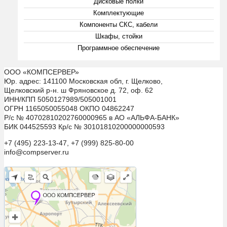
Дисковые полки
Комплектующие
Компоненты СКС, кабели
Шкафы, стойки
Программное обеспечение
ООО «КОМПСЕРВЕР»
Юр. адрес: 141100 Московская обл, г. Щелково,
Щелковский р-н. ш Фряновское д. 72, оф. 62
ИНН/КПП 5050127989/505001001
ОГРН 1165050055048 ОКПО 04862247
Р/с № 40702810202760000965 в АО «АЛЬФА-БАНК»
БИК 044525593 Кр/с № 30101810200000000593
+7 (495) 223-13-47, +7 (999) 825-80-00
info@compserver.ru