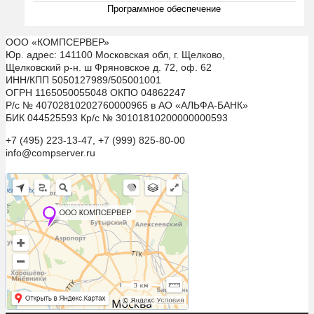
Программное обеспечение
ООО «КОМПСЕРВЕР»
Юр. адрес: 141100 Московская обл, г. Щелково,
Щелковский р-н. ш Фряновское д. 72, оф. 62
ИНН/КПП 5050127989/505001001
ОГРН 1165050055048 ОКПО 04862247
Р/с № 40702810202760000965 в АО «АЛЬФА-БАНК»
БИК 044525593 Кр/с № 30101810200000000593
+7 (495) 223-13-47, +7 (999) 825-80-00
info@compserver.ru