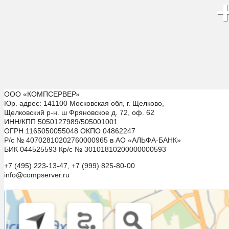
ООО «КОМПСЕРВЕР»
Юр. адрес: 141100 Московская обл, г. Щелково,
Щелковский р-н. ш Фряновское д. 72, оф. 62
ИНН/КПП 5050127989/505001001
ОГРН 1165050055048 ОКПО 04862247
Р/с № 40702810202760000965 в АО «АЛЬФА-БАНК»
БИК 044525593 Кр/с № 30101810200000000593
+7 (495) 223-13-47, +7 (999) 825-80-00
info@compserver.ru