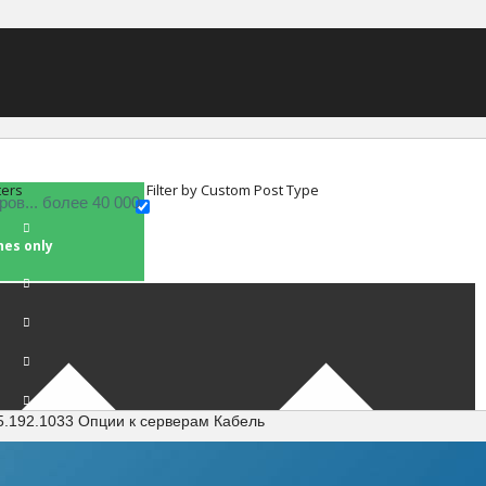
ters
Filter by Custom Post Type
hes only
05.192.1033 Опции к серверам Кабель