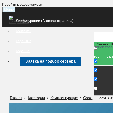
Перейти к содержимому
Меню
Конфигурации (Главная страница)
Контакты
Гарантия
Generic fil
Корзина
Exact matc
Заявка на подбор сервера
/
/
/
/ Gooxi 3.
Главная
Категории
Комплектующие
Gooxi