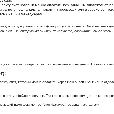
з сайт.
почту счет, который можно оплатить безналичным платежом от юр
ставляется официальная гарантия производителя в сервис центрах
тесь к нашим менеджерам.
товара по официальной спецификации производителя. Технические хар
й. Если Вы обнаружили ошибку, пожалуйста, сообщите нам об этом.
продажа товаров осуществляется с минимальной наценкой. В связи с э
т):
очту счет, который можно оплатить через Ваш онлайн банк или в отдел
 на почту info@compserver.ru Так же по всем вопросам, деталям, резе
ающий пакет документов (счет-фактура, товарная накладная).
: