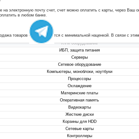
на электронную почту счет, счет можно оплатить с карты, через Ваш он
+7 (495) 223-13-47
 оплатить в любом банке.
+7 (999) 825-80-00
info@compserver.ru
продажа товаров осуществляется с минимальной наценкой. В связи с э
KVM оборудование
ИБП, защита питания
Серверы
Сетевое оборудование
Компьютеры, моноблоки, ноутбуки
Процессоры
Охлаждение
Материнские платы
Оперативная память
Видеокарты
Жесткие диски
Корзины для HDD
Сетевые карты
Контроллеры