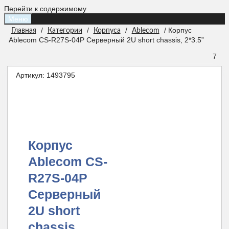
Перейти к содержимому
Меню
/
/
/
/ Корпус
Главная
Категории
Корпуса
Ablecom
Ablecom CS-R27S-04P Серверный 2U short chassis, 2*3.5”
7
Артикул:
1493795
Корпус
Ablecom CS-
R27S-04P
Серверный
2U short
chassis,