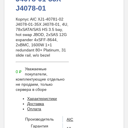
J4078-01
Корпус AIC XJ1-40781-02
J4078-01-35X J4078-01, 4U,
78xSATA/SAS HS 3.5 bay,
hot swap JBOD, 2xSAS 12G
expander 4xSFF-8644,
2xBMC, 1600W 1+1
redundant 80+ Platinum, 31
slide rail, w/o bezel
Уважаемые
0
₽
покупатели,
комплектующие отдельно
не продаем, только
сервера в сборе
Характеристики
Доставка
Оплата
Производитель
AIC
Гарантия