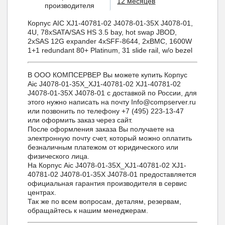
12 месяцев
производителя
Корпус AIC XJ1-40781-02 J4078-01-35X J4078-01,
4U, 78xSATA/SAS HS 3.5 bay, hot swap JBOD,
2xSAS 12G expander 4xSFF-8644, 2xBMC, 1600W
1+1 redundant 80+ Platinum, 31 slide rail, w/o bezel
В ООО КОМПСЕРВЕР Вы можете купить Корпус
Aic J4078-01-35X_XJ1-40781-02 XJ1-40781-02
J4078-01-35X J4078-01 с доставкой по России, для
этого нужно написать на почту Info@compserver.ru
или позвонить по телефону +7 (495) 223-13-47
или оформить заказ через сайт.
После оформления заказа Вы получаете на
электронную почту счет, который можно оплатить
безналичным платежом от юридического или
физического лица.
На Корпус Aic J4078-01-35X_XJ1-40781-02 XJ1-
40781-02 J4078-01-35X J4078-01 предоставляется
официальная гарантия производителя в сервис
центрах.
Так же по всем вопросам, деталям, резервам,
обращайтесь к нашим менеджерам.