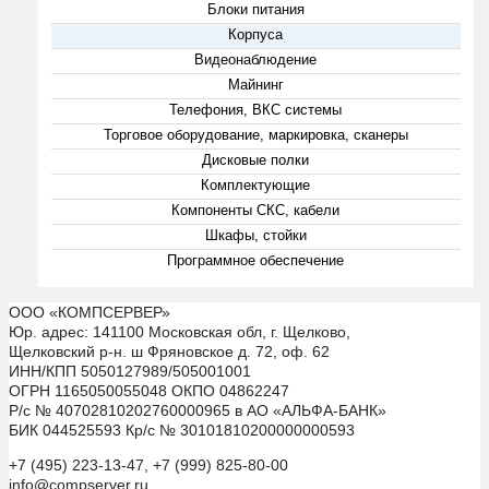
Блоки питания
Корпуса
Видеонаблюдение
Майнинг
Телефония, ВКС системы
Торговое оборудование, маркировка, сканеры
Дисковые полки
Комплектующие
Компоненты СКС, кабели
Шкафы, стойки
Программное обеспечение
ООО «КОМПСЕРВЕР»
Юр. адрес: 141100 Московская обл, г. Щелково,
Щелковский р-н. ш Фряновское д. 72, оф. 62
ИНН/КПП 5050127989/505001001
ОГРН 1165050055048 ОКПО 04862247
Р/с № 40702810202760000965 в АО «АЛЬФА-БАНК»
БИК 044525593 Кр/с № 30101810200000000593
+7 (495) 223-13-47, +7 (999) 825-80-00
info@compserver.ru