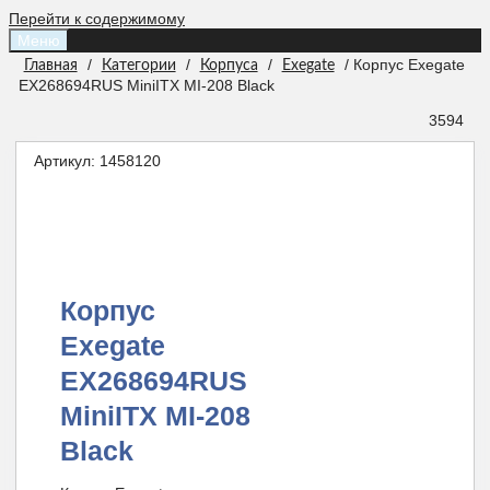
Перейти к содержимому
Меню
/
/
/
/ Корпус Exegate
Главная
Категории
Корпуса
Exegate
EX268694RUS MiniITX MI-208 Black
3594
Артикул:
1458120
Корпус
Exegate
EX268694RUS
MiniITX MI-208
Black