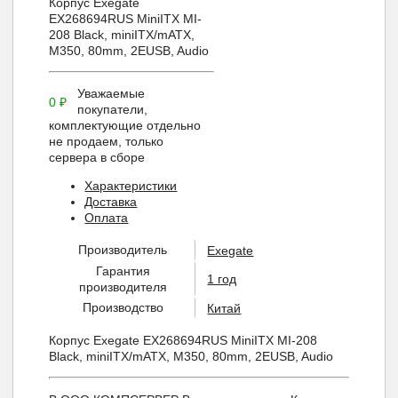
Корпус Exegate
EX268694RUS MiniITX MI-
208 Black, miniITX/mATX,
M350, 80mm, 2ЕUSB, Audio
Уважаемые
0
₽
покупатели,
комплектующие отдельно
не продаем, только
сервера в сборе
Характеристики
Доставка
Оплата
Производитель
Exegate
Гарантия
1 год
производителя
Производство
Китай
Корпус Exegate EX268694RUS MiniITX MI-208
Black, miniITX/mATX, M350, 80mm, 2ЕUSB, Audio