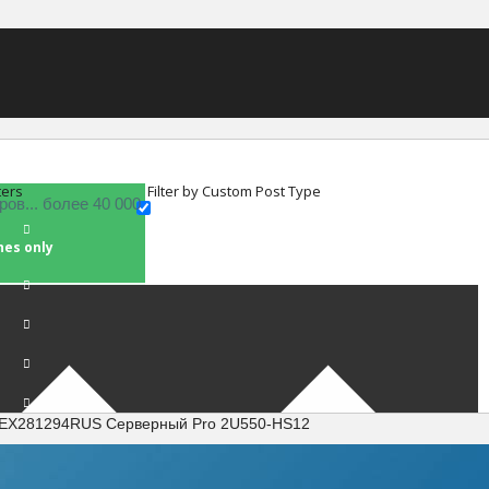
ters
Filter by Custom Post Type
hes only
e EX281294RUS Серверный Pro 2U550-HS12