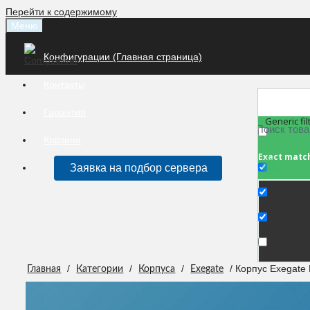
Перейти к содержимому
Меню
Конфигурации (Главная страница)
Контакты
Гарантия
Generic fil
Корзина
Exact matc
Заявка на подбор сервера
/
/
/
/ Корпус Exegat
Главная
Категории
Корпуса
Exegate