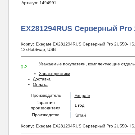
Артикул:
1494991
EX281294RUS Серверный Pro 
Корпус Exegate EX281294RUS Серверный Pro 2U550-HS1
12xHotSwap, USB
Уважаемые покупатели, комплектующие отдельн
0
₽
Характеристики
Доставка
Оплата
Производитель
Exegate
Гарантия
1 год
производителя
Производство
Китай
Корпус Exegate EX281294RUS Серверный Pro 2U550-HS1