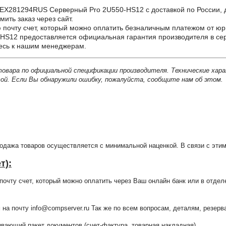
281294RUS Серверный Pro 2U550-HS12 с доставкой по России, для
ить заказ через сайт.
почту счет, который можно оплатить безналичным платежом от юр
S12 предоставляется официальная гарантия производителя в сер
тесь к нашим менеджерам.
товара по официальной спецификации производителя. Технические хар
й. Если Вы обнаружили ошибку, пожалуйста, сообщите нам об этом.
продажа товаров осуществляется с минимальной наценкой. В связи с э
т):
очту счет, который можно оплатить через Ваш онлайн банк или в отдел
 на почту info@compserver.ru Так же по всем вопросам, деталям, резе
ающий пакет документов (счет-фактура, товарная накладная).