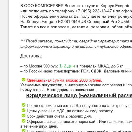
В ООО КОМПСЕРВЕР Вы можете купить Корпус Exegate EX
или позвонить по телефону +7 (495) 223-13-47 или оформ
После оформления заказа Вы получаете на электронную 
На Корпус Exegate EX281294RUS Серверный Pro 2U550-H
Так же по всем вопросам, деталям, резервам, обращай
*** Перед заказом, пожалуйста, сверяйте характеристики 
информационный характер и не являются публичной оферто
Доставка:
1-2 дня
– по Москве 500 руб:
в пределах МКАД, до 5 кг
– по России через транспортные: ПЭК, СДЭК, Деловые линии
Минимальная сумма заказа: 2000 рублей.
Уважаемые покупатели, в интернет-магазине compserver.ru 
сумму заказа. Благодарим за понимание.
Юридическое лицо (Безналичный расче
После оформления заказа Вы получаете на электронную п
Цены указаны с НДС, по безналичному расчету.
Срок действия счета 2 рабочих дня.
Оформить заказ вы можете через сайт. Или напишите нам
в течение двух дней.
При получении товара предоставляем необходимый закрыв