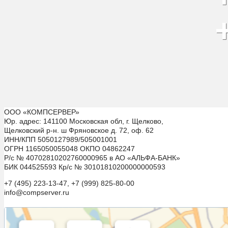
ООО «КОМПСЕРВЕР»
Юр. адрес: 141100 Московская обл, г. Щелково,
Щелковский р-н. ш Фряновское д. 72, оф. 62
ИНН/КПП 5050127989/505001001
ОГРН 1165050055048 ОКПО 04862247
Р/с № 40702810202760000965 в АО «АЛЬФА-БАНК»
БИК 044525593 Кр/с № 30101810200000000593
+7 (495) 223-13-47, +7 (999) 825-80-00
info@compserver.ru