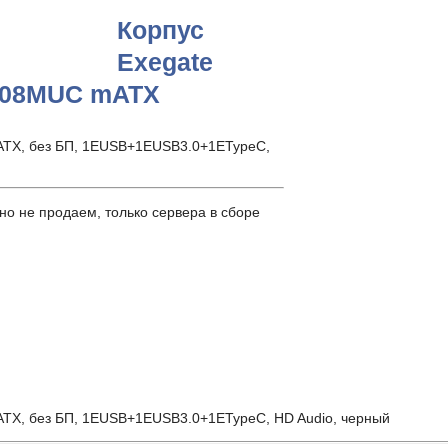
Корпус
Exegate
308MUC mATX
ATX, без БП, 1ЕUSB+1ЕUSB3.0+1ЕTypeC,
о не продаем, только сервера в сборе
TX, без БП, 1ЕUSB+1ЕUSB3.0+1ЕTypeC, HD Audio, черный