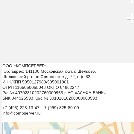
ООО «КОМПСЕРВЕР»
Юр. адрес: 141100 Московская обл, г. Щелково,
Щелковский р-н. ш Фряновское д. 72, оф. 62
ИНН/КПП 5050127989/505001001
ОГРН 1165050055048 ОКПО 04862247
Р/с № 40702810202760000965 в АО «АЛЬФА-БАНК»
БИК 044525593 Кр/с № 30101810200000000593
+7 (495) 223-13-47, +7 (999) 825-80-00
info@compserver.ru