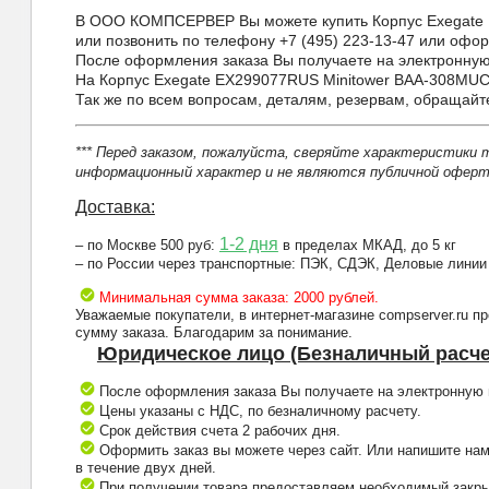
В ООО КОМПСЕРВЕР Вы можете купить Корпус Exegate EX
или позвонить по телефону +7 (495) 223-13-47 или оформ
После оформления заказа Вы получаете на электронную 
На Корпус Exegate EX299077RUS Minitower BAA-308MUC 
Так же по всем вопросам, деталям, резервам, обращай
*** Перед заказом, пожалуйста, сверяйте характеристики 
информационный характер и не являются публичной оферто
Доставка:
1-2 дня
– по Москве 500 руб:
в пределах МКАД, до 5 кг
– по России через транспортные: ПЭК, СДЭК, Деловые линии
Минимальная сумма заказа: 2000 рублей.
Уважаемые покупатели, в интернет-магазине compserver.ru 
сумму заказа. Благодарим за понимание.
Юридическое лицо (Безналичный расче
После оформления заказа Вы получаете на электронную п
Цены указаны с НДС, по безналичному расчету.
Срок действия счета 2 рабочих дня.
Оформить заказ вы можете через сайт. Или напишите нам
в течение двух дней.
При получении товара предоставляем необходимый закрыв