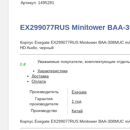
Артикул:
1495281
EX299077RUS Minitower BAA-
Корпус Exegate EX299077RUS Minitower BAA-308MUC m
HD Audio, черный
Уважаемые покупатели, комплектующие отдельн
0
₽
Характеристики
Доставка
Оплата
Производитель
Exegate
Гарантия
1 год
производителя
Производство
Китай
Корпус Exegate EX299077RUS Minitower BAA-308MUC mA