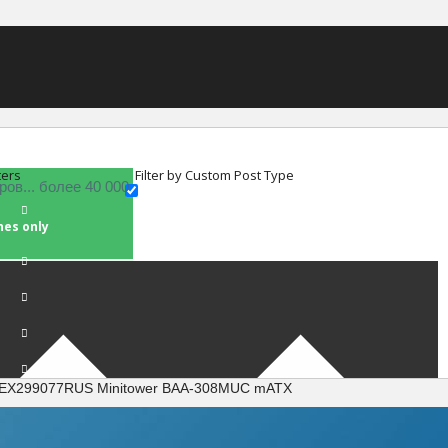
ters
Filter by Custom Post Type
hes only
e EX299077RUS Minitower BAA-308MUC mATX