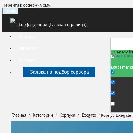
Перейти к содержимому
Меню
Конфигурации (Главная страница)
Контакты
Гарантия
Generic fil
Корзина
Exact matc
Заявка на подбор сервера
/
/
/
/ Корпус Exegat
Главная
Категории
Корпуса
Exegate