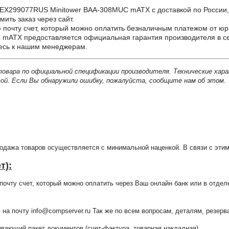
299077RUS Minitower BAA-308MUC mATX с доставкой по России, дл
ить заказ через сайт.
почту счет, который можно оплатить безналичным платежом от юр
mATX предоставляется официальная гарантия производителя в се
тесь к нашим менеджерам.
товара по официальной спецификации производителя. Технические хар
й. Если Вы обнаружили ошибку, пожалуйста, сообщите нам об этом.
продажа товаров осуществляется с минимальной наценкой. В связи с э
т):
очту счет, который можно оплатить через Ваш онлайн банк или в отдел
 на почту info@compserver.ru Так же по всем вопросам, деталям, резе
ающий пакет документов (счет-фактура, товарная накладная).