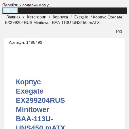
Перейти к содержимому
Меню
/
/
/
/ Корпус Exegate
Главная
Категории
Корпуса
Exegate
EX299204RUS Minitower BAA-113U-UNS450 mATX
100
Артикул:
1495499
Корпус
Exegate
EX299204RUS
Minitower
BAA-113U-
UNS450 mATX