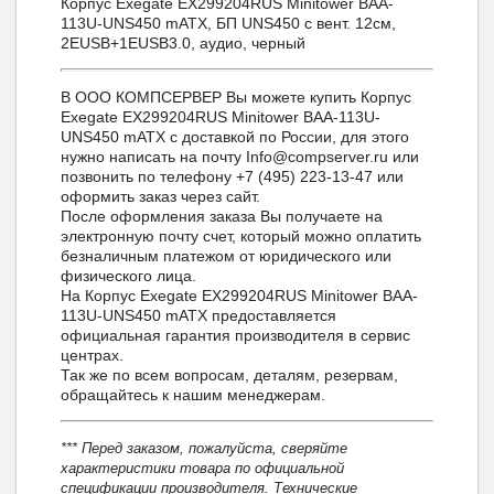
Корпус Exegate EX299204RUS Minitower BAA-
113U-UNS450 mATX, БП UNS450 с вент. 12см,
2ЕUSB+1ЕUSB3.0, аудио, черный
В ООО КОМПСЕРВЕР Вы можете купить Корпус
Exegate EX299204RUS Minitower BAA-113U-
UNS450 mATX с доставкой по России, для этого
нужно написать на почту Info@compserver.ru или
позвонить по телефону +7 (495) 223-13-47 или
оформить заказ через сайт.
После оформления заказа Вы получаете на
электронную почту счет, который можно оплатить
безналичным платежом от юридического или
физического лица.
На Корпус Exegate EX299204RUS Minitower BAA-
113U-UNS450 mATX предоставляется
официальная гарантия производителя в сервис
центрах.
Так же по всем вопросам, деталям, резервам,
обращайтесь к нашим менеджерам.
*** Перед заказом, пожалуйста, сверяйте
характеристики товара по официальной
спецификации производителя. Технические