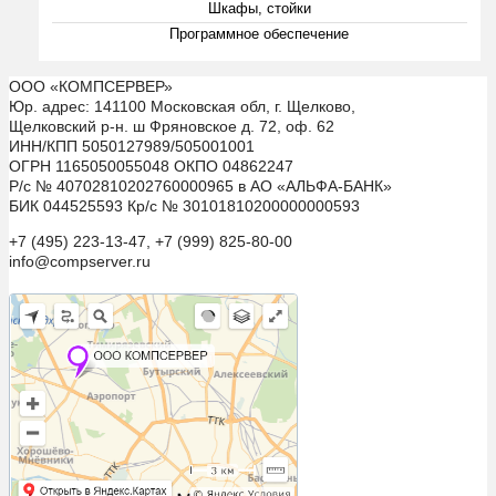
Шкафы, стойки
Программное обеспечение
ООО «КОМПСЕРВЕР»
Юр. адрес: 141100 Московская обл, г. Щелково,
Щелковский р-н. ш Фряновское д. 72, оф. 62
ИНН/КПП 5050127989/505001001
ОГРН 1165050055048 ОКПО 04862247
Р/с № 40702810202760000965 в АО «АЛЬФА-БАНК»
БИК 044525593 Кр/с № 30101810200000000593
+7 (495) 223-13-47, +7 (999) 825-80-00
info@compserver.ru