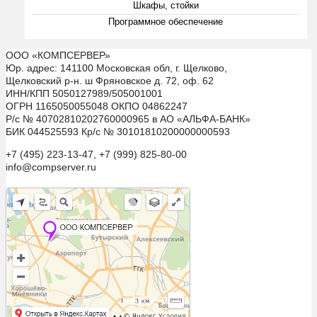
Шкафы, стойки
Программное обеспечение
ООО «КОМПСЕРВЕР»
Юр. адрес: 141100 Московская обл, г. Щелково,
Щелковский р-н. ш Фряновское д. 72, оф. 62
ИНН/КПП 5050127989/505001001
ОГРН 1165050055048 ОКПО 04862247
Р/с № 40702810202760000965 в АО «АЛЬФА-БАНК»
БИК 044525593 Кр/с № 30101810200000000593
+7 (495) 223-13-47, +7 (999) 825-80-00
info@compserver.ru