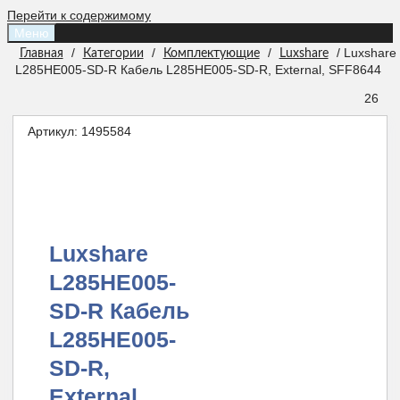
Перейти к содержимому
Меню
/
/
/
/ Luxshare
Главная
Категории
Комплектующие
Luxshare
L285HE005-SD-R Кабель L285HE005-SD-R, External, SFF8644
26
Артикул:
1495584
Luxshare
L285HE005-
SD-R Кабель
L285HE005-
SD-R,
External,