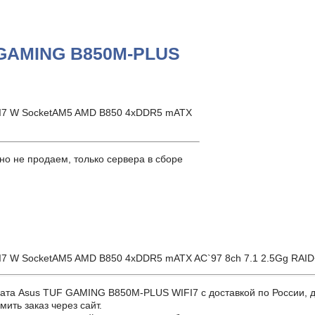
 GAMING B850M-PLUS
I7 W SocketAM5 AMD B850 4xDDR5 mATX
о не продаем, только сервера в сборе
7 W SocketAM5 AMD B850 4xDDR5 mATX AC`97 8ch 7.1 2.5Gg RA
 Asus TUF GAMING B850M-PLUS WIFI7 с доставкой по России, для
ить заказ через сайт.