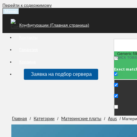
Перейти к содержимому
Меню
Конфигурации (Главная страница)
Контакты
Гарантия
Generic fil
Корзина
Exact matc
Заявка на подбор сервера
/
/
/
/ Матер
Главная
Категории
Материнские платы
Asus