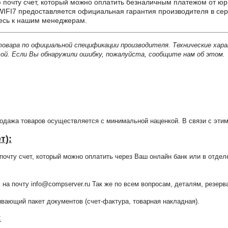
почту счет, который можно оплатить безналичным платежом от юр
FI7 предоставляется официальная гарантия производителя в сер
тесь к нашим менеджерам.
товара по официальной спецификации производителя. Технические хар
й. Если Вы обнаружили ошибку, пожалуйста, сообщите нам об этом.
продажа товаров осуществляется с минимальной наценкой. В связи с э
т):
очту счет, который можно оплатить через Ваш онлайн банк или в отдел
 на почту info@compserver.ru Так же по всем вопросам, деталям, резе
ающий пакет документов (счет-фактура, товарная накладная).
: