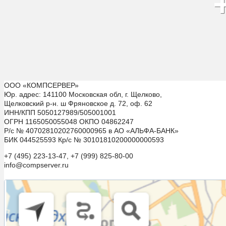
ООО «КОМПСЕРВЕР»
Юр. адрес: 141100 Московская обл, г. Щелково,
Щелковский р-н. ш Фряновское д. 72, оф. 62
ИНН/КПП 5050127989/505001001
ОГРН 1165050055048 ОКПО 04862247
Р/с № 40702810202760000965 в АО «АЛЬФА-БАНК»
БИК 044525593 Кр/с № 30101810200000000593
+7 (495) 223-13-47, +7 (999) 825-80-00
info@compserver.ru