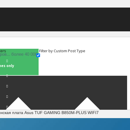
ters
Filter by Custom Post Type
hes only
инская плата Asus TUF GAMING B850M-PLUS WIFI7