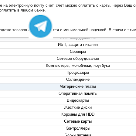
на электронную почту счет, счет можно оплатить с карты, через Ваш он
+7 (495) 223-13-47
 оплатить в любом банке.
+7 (999) 825-80-00
info@compserver.ru
продажа товаров осуществляется с минимальной наценкой. В связи с э
KVM оборудование
ИБП, защита питания
Серверы
Сетевое оборудование
Компьютеры, моноблоки, ноутбуки
Процессоры
Охлаждение
Материнские платы
Оперативная память
Видеокарты
Жесткие диски
Корзины для HDD
Сетевые карты
Контроллеры
Блоки питания