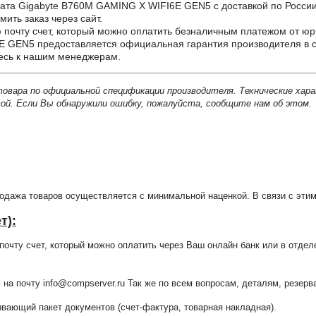
 Gigabyte B760M GAMING X WIFI6E GEN5 с доставкой по России, д
ить заказ через сайт.
почту счет, который можно оплатить безналичным платежом от юр
 GEN5 предоставляется официальная гарантия производителя в с
тесь к нашим менеджерам.
товара по официальной спецификации производителя. Технические хар
й. Если Вы обнаружили ошибку, пожалуйста, сообщите нам об этом.
продажа товаров осуществляется с минимальной наценкой. В связи с э
т):
очту счет, который можно оплатить через Ваш онлайн банк или в отдел
 на почту info@compserver.ru Так же по всем вопросам, деталям, резе
ающий пакет документов (счет-фактура, товарная накладная).