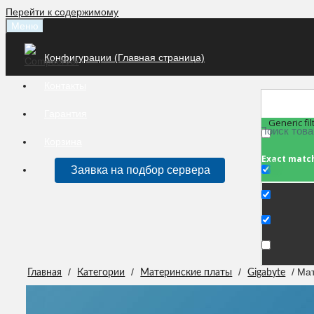
Перейти к содержимому
Меню
Конфигурации (Главная страница)
Контакты
Гарантия
Generic fil
Корзина
Exact matc
Заявка на подбор сервера
/
/
/
/ Ма
Главная
Категории
Материнские платы
Gigabyte