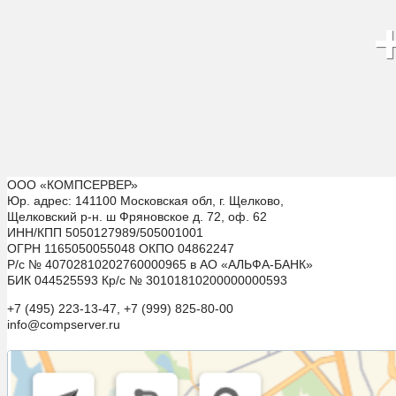
ООО «КОМПСЕРВЕР»
Юр. адрес: 141100 Московская обл, г. Щелково,
Щелковский р-н. ш Фряновское д. 72, оф. 62
ИНН/КПП 5050127989/505001001
ОГРН 1165050055048 ОКПО 04862247
Р/с № 40702810202760000965 в АО «АЛЬФА-БАНК»
БИК 044525593 Кр/с № 30101810200000000593
+7 (495) 223-13-47, +7 (999) 825-80-00
info@compserver.ru