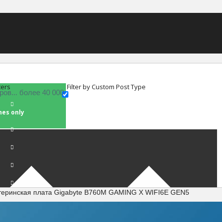
ters
Filter by Custom Post Type
hes only
теринская плата Gigabyte B760M GAMING X WIFI6E GEN5