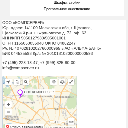
Шкафы, стойки
Программное обеспечение
ООО «КОМПСЕРВЕР»
Юр. адрес: 141100 Московская обл, г. Щелково,
Щелковский р-н. ш Фряновское д. 72, оф. 62
ИНН/КПП 5050127989/505001001
ОГРН 1165050055048 ОКПО 04862247
Р/с № 40702810202760000965 в АО «АЛЬФА-БАНК»
БИК 044525593 Кр/с № 30101810200000000593
+7 (495) 223-13-47, +7 (999) 825-80-00
info@compserver.ru