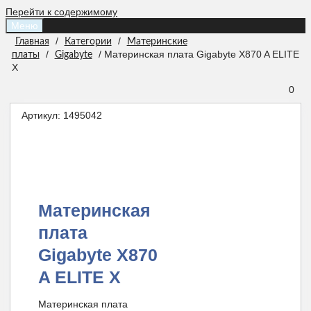
Перейти к содержимому
Меню
/
/
Главная
Категории
Материнские
/
/ Материнская плата Gigabyte X870 A ELITE
платы
Gigabyte
X
0
Артикул:
1495042
Материнская
плата
Gigabyte X870
A ELITE X
Материнская плата