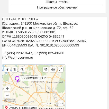
Шкафы, стойки
Программное обеспечение
ООО «КОМПСЕРВЕР»
Юр. адрес: 141100 Московская обл, г. Щелково,
Щелковский р-н. ш Фряновское д. 72, оф. 62
ИНН/КПП 5050127989/505001001
ОГРН 1165050055048 ОКПО 04862247
Р/с № 40702810202760000965 в АО «АЛЬФА-БАНК»
БИК 044525593 Кр/с № 30101810200000000593
+7 (495) 223-13-47, +7 (999) 825-80-00
info@compserver.ru