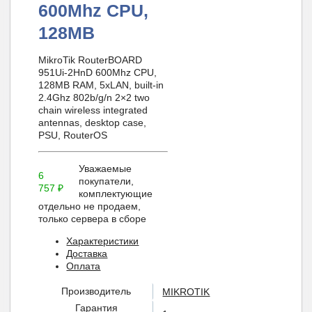
600Mhz CPU,
128MB
MikroTik RouterBOARD
951Ui-2HnD 600Mhz CPU,
128MB RAM, 5xLAN, built-in
2.4Ghz 802b/g/n 2×2 two
chain wireless integrated
antennas, desktop case,
PSU, RouterOS
Уважаемые
6
покупатели,
757
₽
комплектующие
отдельно не продаем,
только сервера в сборе
Характеристики
Доставка
Оплата
Производитель
MIKROTIK
Гарантия