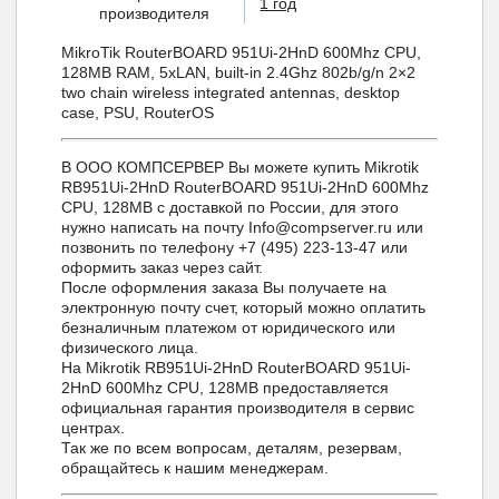
1 год
производителя
MikroTik RouterBOARD 951Ui-2HnD 600Mhz CPU,
128MB RAM, 5xLAN, built-in 2.4Ghz 802b/g/n 2×2
two chain wireless integrated antennas, desktop
case, PSU, RouterOS
В ООО КОМПСЕРВЕР Вы можете купить Mikrotik
RB951Ui-2HnD RouterBOARD 951Ui-2HnD 600Mhz
CPU, 128MB с доставкой по России, для этого
нужно написать на почту Info@compserver.ru или
позвонить по телефону +7 (495) 223-13-47 или
оформить заказ через сайт.
После оформления заказа Вы получаете на
электронную почту счет, который можно оплатить
безналичным платежом от юридического или
физического лица.
На Mikrotik RB951Ui-2HnD RouterBOARD 951Ui-
2HnD 600Mhz CPU, 128MB предоставляется
официальная гарантия производителя в сервис
центрах.
Так же по всем вопросам, деталям, резервам,
обращайтесь к нашим менеджерам.