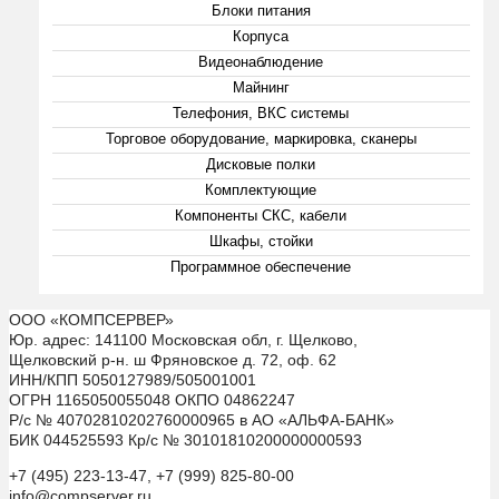
Блоки питания
Корпуса
Видеонаблюдение
Майнинг
Телефония, ВКС системы
Торговое оборудование, маркировка, сканеры
Дисковые полки
Комплектующие
Компоненты СКС, кабели
Шкафы, стойки
Программное обеспечение
ООО «КОМПСЕРВЕР»
Юр. адрес: 141100 Московская обл, г. Щелково,
Щелковский р-н. ш Фряновское д. 72, оф. 62
ИНН/КПП 5050127989/505001001
ОГРН 1165050055048 ОКПО 04862247
Р/с № 40702810202760000965 в АО «АЛЬФА-БАНК»
БИК 044525593 Кр/с № 30101810200000000593
+7 (495) 223-13-47, +7 (999) 825-80-00
info@compserver.ru