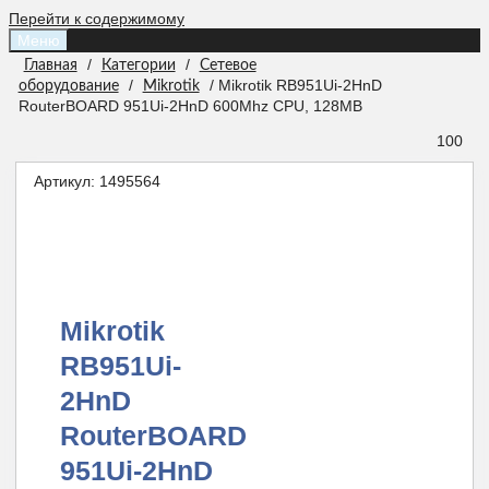
Перейти к содержимому
Меню
/
/
Главная
Категории
Сетевое
/
/ Mikrotik RB951Ui-2HnD
оборудование
Mikrotik
RouterBOARD 951Ui-2HnD 600Mhz CPU, 128MB
100
Артикул:
1495564
Mikrotik
RB951Ui-
2HnD
RouterBOARD
951Ui-2HnD