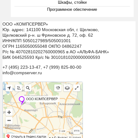
Шкафы, стойки
Программное обеспечение
ООО «КОМПСЕРВЕР»
Юр. адрес: 141100 Московская обл, г. Щелково,
Щелковский р-н. ш Фряновское д. 72, оф. 62
ИНН/КПП 5050127989/505001001
ОГРН 1165050055048 ОКПО 04862247
Р/с № 40702810202760000965 в АО «АЛЬФА-БАНК»
БИК 044525593 Кр/с № 30101810200000000593
+7 (495) 223-13-47, +7 (999) 825-80-00
info@compserver.ru