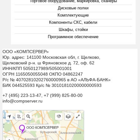
Торговое оборудование, маркировка, сканеры
Дисковые полки
Комплектующие
Компоненты СКС, кабели
Шкафы, стойки
Программное обеспечение
ООО «КОМПСЕРВЕР»
Юр. адрес: 141100 Московская обл, г. Щелково,
Щелковский р-н. ш Фряновское д. 72, оф. 62
ИНН/КПП 5050127989/505001001
ОГРН 1165050055048 ОКПО 04862247
Р/с № 40702810202760000965 в АО «АЛЬФА-БАНК»
БИК 044525593 Кр/с № 30101810200000000593
+7 (495) 223-13-47, +7 (999) 825-80-00
info@compserver.ru