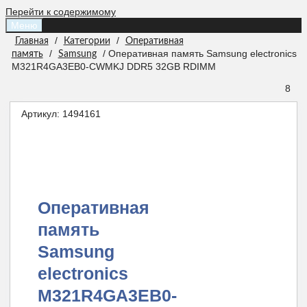
Перейти к содержимому
Меню
/
/
Главная
Категории
Оперативная
/
/ Оперативная память Samsung electronics
память
Samsung
M321R4GA3EB0-CWMKJ DDR5 32GB RDIMM
8
Артикул:
1494161
Оперативная
память
Samsung
electronics
M321R4GA3EB0-